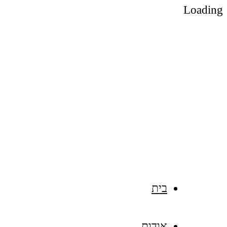
Loading
גנן בירושלים – מיכאל לודריקס
בית
אודות