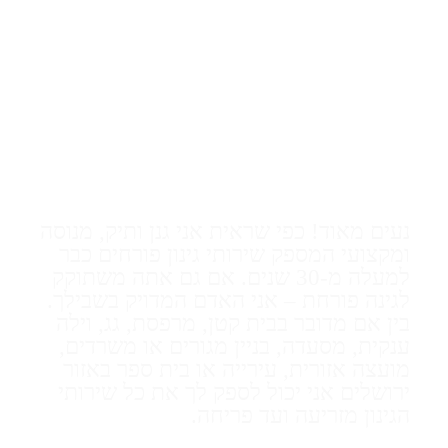
מיכאל
לודריקס
–
גנן
בירושלים
נעים מאוד! כפי שראית אני גנן ותיק, מנוסה
ומקצועי המספק שירותי גינון פורחים כבר
למעלה מ-30 שנים. אם גם אתה משתוקק
לגינה פורחת – אני האדם המדויק בשבילך.
בין אם מדובר בבית קטן, מרפסת, גג, וילה
ענקית, מסעדה, בניין מגורים או משרדים,
מועצה אזורית, עירייה או בית ספר באזור
ירושלים אני יכול לספק לך את כל שירותי
הגינון מזריעה ועד פריחה.