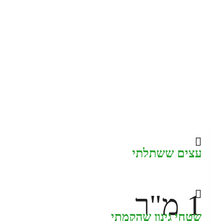
עצים ששתלתי
1
מ"ר
שטחי גינון שהקמתי