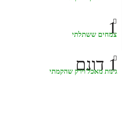
1
צמחים ששתלתי
1
דונם
גינות מאכל וירק שהקמתי