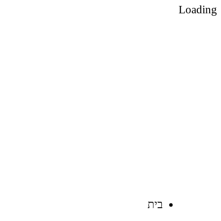
Loading
גנן בירושלים – מיכאל
לודריקס
בית